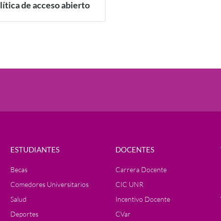
lítica de acceso abierto
ESTUDIANTES
DOCENTES
Becas
Carrera Docente
Comedores Universitarios
CIC UNR
Salud
Incentivo Docente
Deportes
CVar