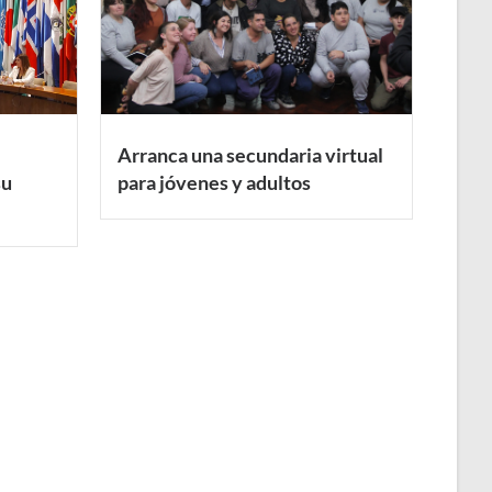
Arranca una secundaria virtual
su
para jóvenes y adultos