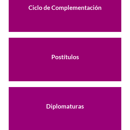
Ciclo de Complementación
Ver Carreras
Postítulos
Ver Carreras
Diplomaturas