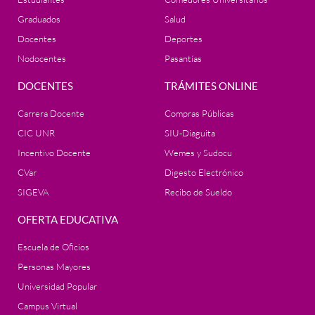
Graduados
Salud
Docentes
Deportes
Nodocentes
Pasantías
DOCENTES
TRÁMITES ONLINE
Carrera Docente
Compras Públicas
CIC UNR
SIU-Diaguita
Incentivo Docente
Wemes y Sudocu
CVar
Digesto Electrónico
SIGEVA
Recibo de Sueldo
OFERTA EDUCATIVA
Escuela de Oficios
Personas Mayores
Universidad Popular
Campus Virtual