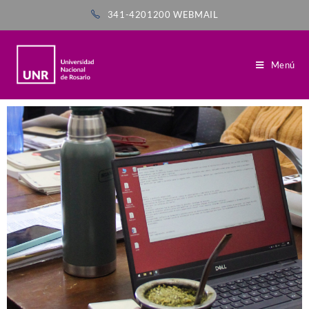
341-4201200
WEBMAIL
Menú