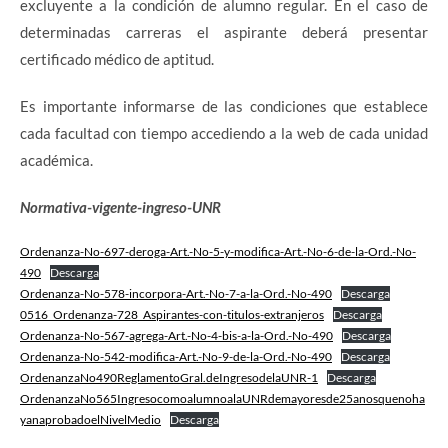
excluyente a la condición de alumno regular. En el caso de
determinadas carreras el aspirante deberá presentar
certificado médico de aptitud.
Es importante informarse de las condiciones que establece
cada facultad con tiempo accediendo a la web de cada unidad
académica.
Normativa-vigente-ingreso-UNR
Ordenanza-No-697-deroga-Art.-No-5-y-modifica-Art.-No-6-de-la-Ord.-No-
490
Descarga
Ordenanza-No-578-incorpora-Art.-No-7-a-la-Ord.-No-490
Descarga
0516_Ordenanza-728_Aspirantes-con-titulos-extranjeros
Descarga
Ordenanza-No-567-agrega-Art.-No-4-bis-a-la-Ord.-No-490
Descarga
Ordenanza-No-542-modifica-Art.-No-9-de-la-Ord.-No-490
Descarga
OrdenanzaNo490ReglamentoGral.deIngresodelaUNR-1
Descarga
OrdenanzaNo565IngresocomoalumnoalaUNRdemayoresde25anosquenoha
yanaprobadoelNivelMedio
Descarga