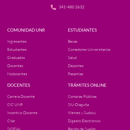
341-480 2632
COMUNIDAD UNR
ESTUDIANTES
Ingresantes
Becas
Estudiantes
Comedores Universitarios
Graduados
Salud
Docentes
Deportes
Nodocentes
Pasantías
DOCENTES
TRÁMITES ONLINE
Carrera Docente
Compras Públicas
CIC UNR
SIU-Diaguita
Incentivo Docente
Wemes y Sudocu
CVar
Digesto Electrónico
SIGEVA
Recibo de Sueldo