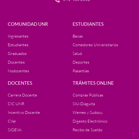
COMUNIDAD UNR
ESTUDIANTES
Ingresantes
Becas
Estudiantes
Comedores Universitarios
Graduados
Salud
Docentes
Deportes
Nodocentes
Pasantías
DOCENTES
TRÁMITES ONLINE
Carrera Docente
Compras Públicas
CIC UNR
SIU-Diaguita
Incentivo Docente
Wemes y Sudocu
CVar
Digesto Electrónico
SIGEVA
Recibo de Sueldo