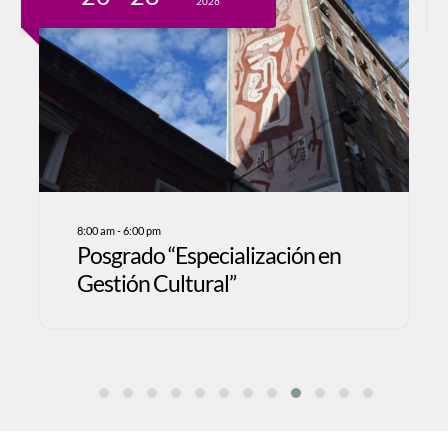
2026
8:00 am
-
6:00 pm
7:00
Posgrado “Especialización en
¡C
Gestión Cultural”
de