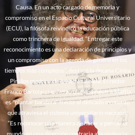
Causa. En un acto cargado de memoria y
compromiso en el Espacio Cultural Universitario
(ECU), la filósofa reivindicó la educación pública
como trinchera de igualdad. “Entregar este
reconocimiento es una declaración de principios y
un compromiso con la agenda de género en los
tiempos más complejos”, destacó la decana Cintia
Pinillos madrina de la homenajeada. El rector
Franco Bartolacci enfatizó que distinguir a Maffía
es "plantar bandera" frente al delicado momento
que atraviesa el sistema universitario nacional:
“Es reconocer una manera de hacer y pensar el
mundo en una dirección contraria a la violencia;