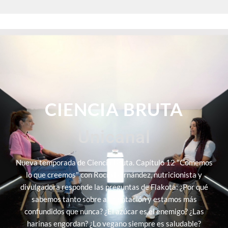
CIENCIA BRUTA
Unicanal
Nueva temporada de Ciencia Bruta. Capítulo 12 "Comemos
lo que creemos" con Rocío Hernández, nutricionista y
divulgadora responde las preguntas de Flakota: ¿Por qué
sabemos tanto sobre alimentación y estamos más
confundidos que nunca? ¿El azúcar es el enemigo? ¿Las
harinas engordan? ¿Lo vegano siempre es saludable?