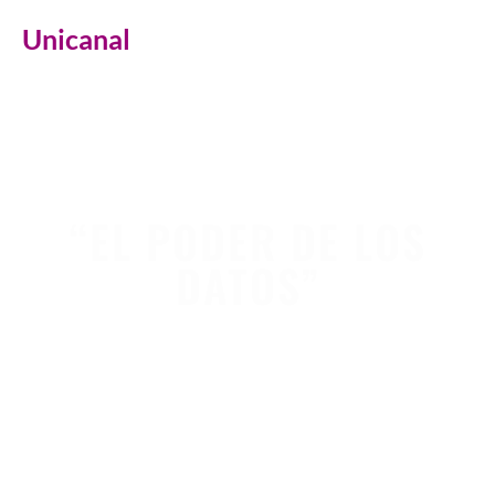
Unicanal
“EL PODER DE LOS
DATOS”
En el primer programa de la nueva temporada de
Ciencia Bruta, el físico e investigador en
Inteligencia Artificial Lucas Uzal responde algunas
de las preguntas que hoy atraviesan a toda la
sociedad: ¿La Inteligencia Artificial piensa? ¿Nos va