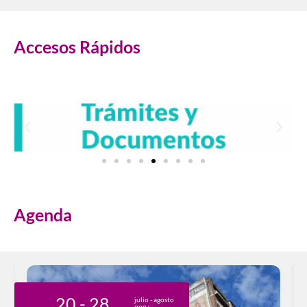
Accesos Rápidos
Agenda
20
- 28
2
julio
- agosto