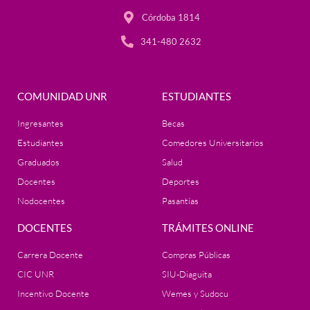
Córdoba 1814
341-480 2632
COMUNIDAD UNR
ESTUDIANTES
Ingresantes
Becas
Estudiantes
Comedores Universitarios
Graduados
Salud
Docentes
Deportes
Nodocentes
Pasantías
DOCENTES
TRÁMITES ONLINE
Carrera Docente
Compras Públicas
CIC UNR
SIU-Diaguita
Incentivo Docente
Wemes y Sudocu