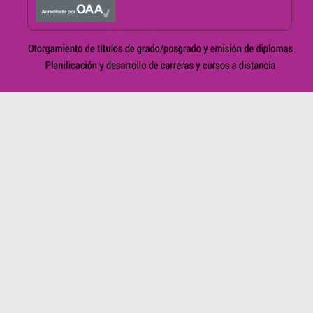
Universidad Nacional de Rosario – Sede de Gobierno – Maipú
1065 (Domicilio legal) – Vicerrectorado – Córdoba 1814