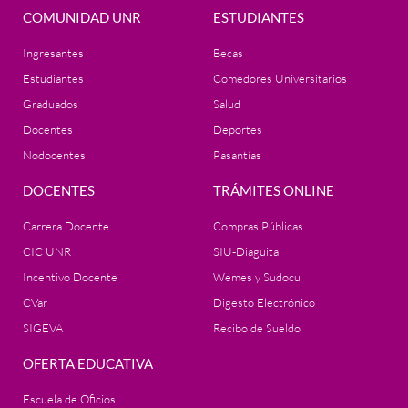
COMUNIDAD UNR
ESTUDIANTES
Ingresantes
Becas
Estudiantes
Comedores Universitarios
Graduados
Salud
Docentes
Deportes
Nodocentes
Pasantías
DOCENTES
TRÁMITES ONLINE
Carrera Docente
Compras Públicas
CIC UNR
SIU-Diaguita
Incentivo Docente
Wemes y Sudocu
CVar
Digesto Electrónico
SIGEVA
Recibo de Sueldo
OFERTA EDUCATIVA
Escuela de Oficios