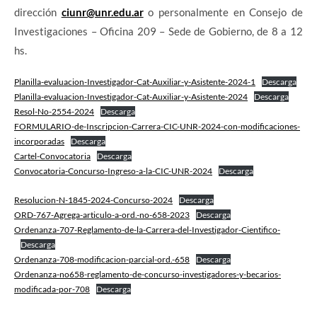
dirección
ciunr@unr.edu.ar
o personalmente en Consejo de
Investigaciones – Oficina 209 – Sede de Gobierno, de 8 a 12
hs.
Planilla-evaluacion-Investigador-Cat-Auxiliar-y-Asistente-2024-1
Descarga
Planilla-evaluacion-Investigador-Cat-Auxiliar-y-Asistente-2024
Descarga
Resol-No-2554-2024
Descarga
FORMULARIO-de-Inscripcion-Carrera-CIC-UNR-2024-con-modificaciones-
incorporadas
Descarga
Cartel-Convocatoria
Descarga
Convocatoria-Concurso-Ingreso-a-la-CIC-UNR-2024
Descarga
Resolucion-N-1845-2024-Concurso-2024
Descarga
ORD-767-Agrega-articulo-a-ord.-no-658-2023
Descarga
Ordenanza-707-Reglamento-de-la-Carrera-del-Investigador-Cientifico-
Descarga
Ordenanza-708-modificacion-parcial-ord.-658
Descarga
Ordenanza-no658-reglamento-de-concurso-investigadores-y-becarios-
modificada-por-708
Descarga