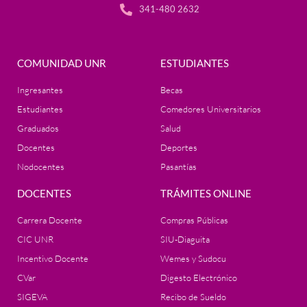
341-480 2632
COMUNIDAD UNR
ESTUDIANTES
Ingresantes
Becas
Estudiantes
Comedores Universitarios
Graduados
Salud
Docentes
Deportes
Nodocentes
Pasantías
DOCENTES
TRÁMITES ONLINE
Carrera Docente
Compras Públicas
CIC UNR
SIU-Diaguita
Incentivo Docente
Wemes y Sudocu
CVar
Digesto Electrónico
SIGEVA
Recibo de Sueldo