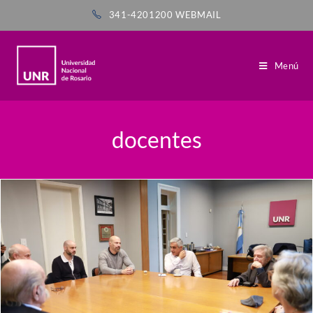
341-4201200
WEBMAIL
Menú
docentes