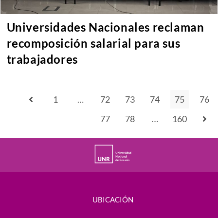
Universidades Nacionales reclaman
recomposición salarial para sus
trabajadores
1
…
72
73
74
75
76
77
78
…
160
UBICACIÓN