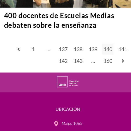
400 docentes de Escuelas Medias
debaten sobre la enseñanza
1
…
137
138
139
140
141
142
143
…
160
UBICACIÓN
Maipu 1065