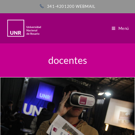
341-4201200
WEBMAIL
Menú
docentes