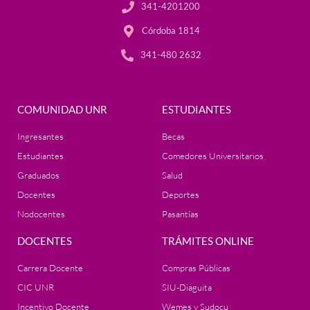
341-4201200
Córdoba 1814
341-480 2632
COMUNIDAD UNR
ESTUDIANTES
Ingresantes
Becas
Estudiantes
Comedores Universitarios
Graduados
Salud
Docentes
Deportes
Nodocentes
Pasantías
DOCENTES
TRÁMITES ONLINE
Carrera Docente
Compras Públicas
CIC UNR
SIU-Diaguita
Incentivo Docente
Wemes y Sudocu