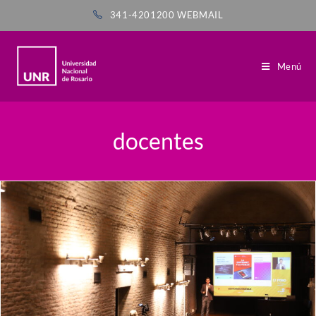
341-4201200
WEBMAIL
Menú
docentes