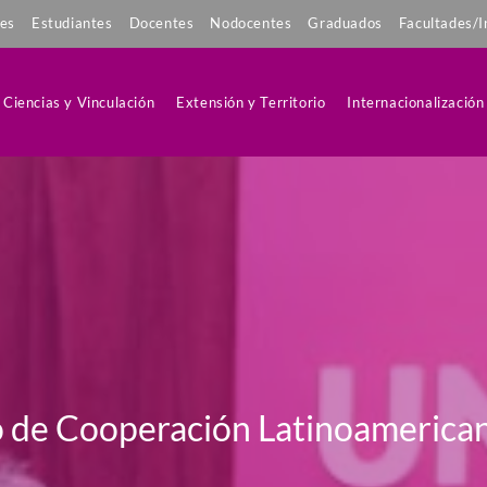
tes
Estudiantes
Docentes
Nodocentes
Graduados
Facultades/I
Ciencias y Vinculación
Extensión y Territorio
Internacionalización
o de Cooperación Latinoamerica