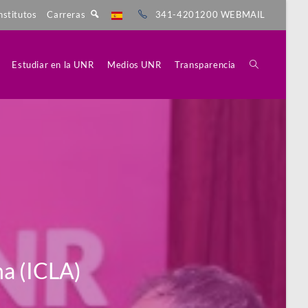
nstitutos
Carreras
341-4201200
WEBMAIL
Estudiar en la UNR
Medios UNR
Transparencia
na (ICLA)