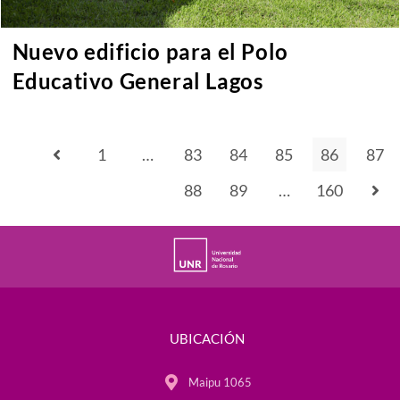
Nuevo edificio para el Polo
Educativo General Lagos
1
…
83
84
85
86
87
88
89
…
160
UBICACIÓN
Maipu 1065