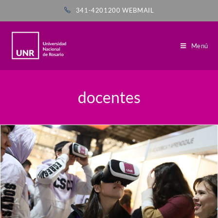
341-4201200
WEBMAIL
Menú
docentes