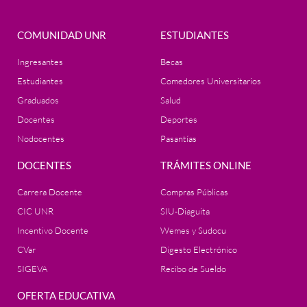
COMUNIDAD UNR
ESTUDIANTES
Ingresantes
Becas
Estudiantes
Comedores Universitarios
Graduados
Salud
Docentes
Deportes
Nodocentes
Pasantías
DOCENTES
TRÁMITES ONLINE
Carrera Docente
Compras Públicas
CIC UNR
SIU-Diaguita
Incentivo Docente
Wemes y Sudocu
CVar
Digesto Electrónico
SIGEVA
Recibo de Sueldo
OFERTA EDUCATIVA