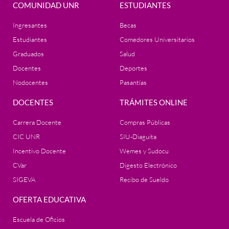
COMUNIDAD UNR
ESTUDIANTES
Ingresantes
Becas
Estudiantes
Comedores Universitarios
Graduados
Salud
Docentes
Deportes
Nodocentes
Pasantías
DOCENTES
TRÁMITES ONLINE
Carrera Docente
Compras Públicas
CIC UNR
SIU-Diaguita
Incentivo Docente
Wemes y Sudocu
CVar
Digesto Electrónico
SIGEVA
Recibo de Sueldo
OFERTA EDUCATIVA
Escuela de Oficios