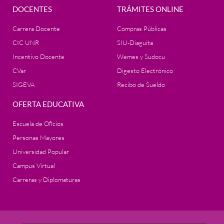
DOCENTES
TRÁMITES ONLINE
Carrera Docente
Compras Públicas
CIC UNR
SIU-Diaguita
Incentivo Docente
Wemes y Sudocu
CVar
Digesto Electrónico
SIGEVA
Recibo de Sueldo
OFERTA EDUCATIVA
Escuela de Oficios
Personas Mayores
Universidad Popular
Campus Virtual
Carreras y Diplomaturas