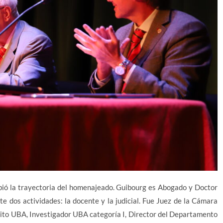
ribió la trayectoria del homenajeado. Guibourg es Abogado y Doctor
e dos actividades: la docente y la judicial. Fue Juez de la Cámara
rito UBA, Investigador UBA categoría I, Director del Departamento