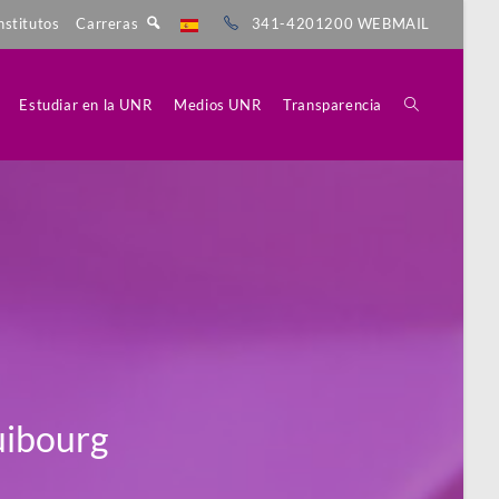
nstitutos
Carreras
341-4201200
WEBMAIL
Estudiar en la UNR
Medios UNR
Transparencia
uibourg