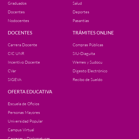
Graduados
Salud
Docentes
Deportes
Nodocentes
Pasantías
DOCENTES
TRÁMITES ONLINE
Carrera Docente
Compras Públicas
CIC UNR
SIU-Diaguita
Incentivo Docente
Wemes y Sudocu
CVar
Digesto Electrónico
SIGEVA
Recibo de Sueldo
OFERTA EDUCATIVA
Escuela de Oficios
Personas Mayores
Universidad Popular
Campus Virtual
Carreras y Diplomaturas