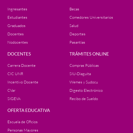
Ingresantes
Becas
Estudiantes
Comedores Universitarios
Graduados
Salud
Docentes
Deportes
Nodocentes
Pasantías
DOCENTES
TRÁMITES ONLINE
Carrera Docente
Compras Públicas
CIC UNR
SIU-Diaguita
Incentivo Docente
Wemes y Sudocu
CVar
Digesto Electrónico
SIGEVA
Recibo de Sueldo
OFERTA EDUCATIVA
Escuela de Oficios
Personas Mayores