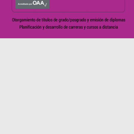
Universidad Nacional de Rosario – Sede de Gobierno – Maipú
1065 (Domicilio legal) – Vicerrectorado – Córdoba 1814