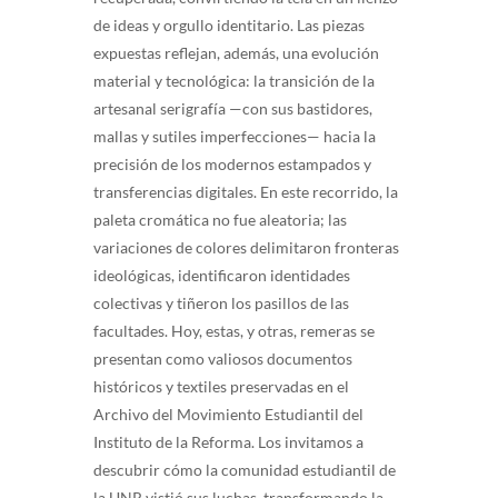
de ideas y orgullo identitario. Las piezas
expuestas reflejan, además, una evolución
material y tecnológica: la transición de la
artesanal serigrafía —con sus bastidores,
mallas y sutiles imperfecciones— hacia la
precisión de los modernos estampados y
transferencias digitales. En este recorrido, la
paleta cromática no fue aleatoria; las
variaciones de colores delimitaron fronteras
ideológicas, identificaron identidades
colectivas y tiñeron los pasillos de las
facultades. Hoy, estas, y otras, remeras se
presentan como valiosos documentos
históricos y textiles preservadas en el
Archivo del Movimiento Estudiantil del
Instituto de la Reforma. Los invitamos a
descubrir cómo la comunidad estudiantil de
la UNR vistió sus luchas, transformando la