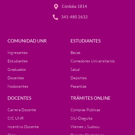
Córdoba 1814
341-480 2632
COMUNIDAD UNR
ESTUDIANTES
Ingresantes
Becas
Estudiantes
Comedores Universitarios
Graduados
Salud
Docentes
Deportes
Nodocentes
Pasantías
DOCENTES
TRÁMITES ONLINE
Carrera Docente
Compras Públicas
CIC UNR
SIU-Diaguita
Incentivo Docente
Wemes y Sudocu