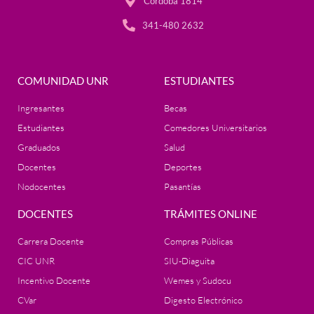
Córdoba 1814
341-480 2632
COMUNIDAD UNR
ESTUDIANTES
Ingresantes
Becas
Estudiantes
Comedores Universitarios
Graduados
Salud
Docentes
Deportes
Nodocentes
Pasantías
DOCENTES
TRÁMITES ONLINE
Carrera Docente
Compras Públicas
CIC UNR
SIU-Diaguita
Incentivo Docente
Wemes y Sudocu
CVar
Digesto Electrónico