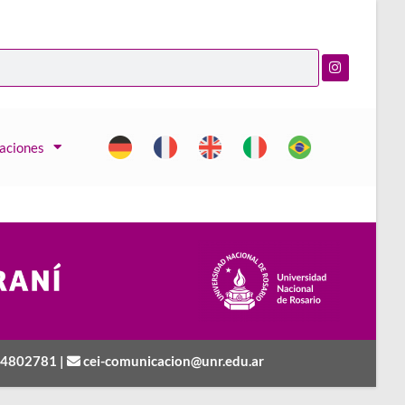
caciones
 4802781
|
cei-comunicacion@unr.edu.ar