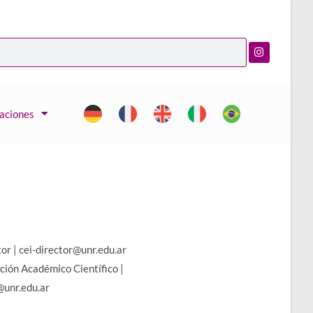
caciones
or | cei-director@unr.edu.ar
ión Académico Científico |
@unr.edu.ar