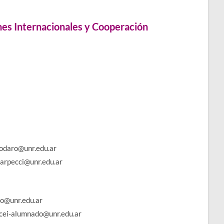
es Internacionales y Cooperación
rodaro@unr.edu.ar
carpecci@unr.edu.ar
do@unr.edu.ar
 cei-alumnado@unr.edu.ar