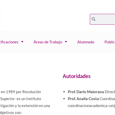
ificaciones
Áreas de Trabajo
Alumnado
Publi
Autoridades
 en 1989 por Resolución
Prof. Darío Maiorana
Direct
Superior- es un Instituto
Prof. Analía Costa
Coordinac
tigación y la extensión en una
coordinacionacademica-cei
objetivos son: