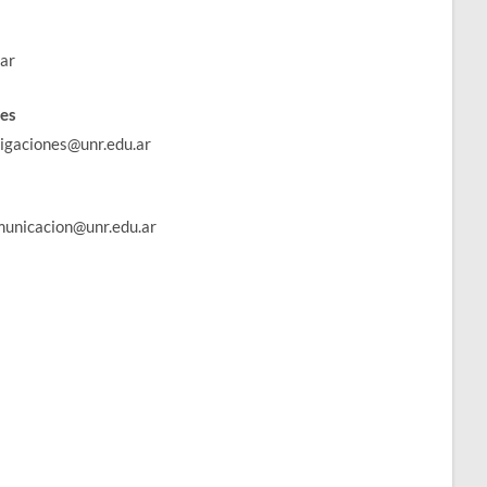
.ar
nes
stigaciones@unr.edu.ar
omunicacion@unr.edu.ar