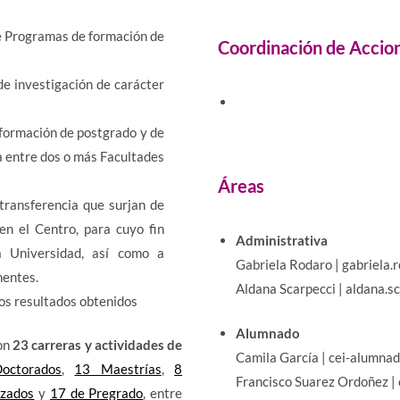
de Programas de formación de
Coordinación de Accion
e investigación de carácter
 formación de postgrado y de
a entre dos o más Facultades
Áreas
transferencia que surjan de
en el Centro, para cuyo fin
Administrativa
a Universidad, así como a
Gabriela Rodaro | gabriela.
nentes.
Aldana Scarpecci | aldana.s
los resultados obtenidos
Alumnado
con
23 carreras y actividades de
Camila García | cei-alumna
octorados
,
13 Maestrías
,
8
Francisco Suarez Ordoñez |
nzados
y
17 de Pregrado
, entre