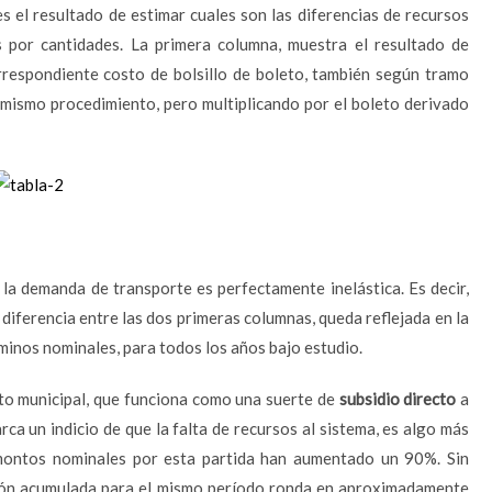
es el resultado de estimar cuales son las diferencias de recursos
s por cantidades. La primera columna, muestra el resultado de
orrespondiente costo de bolsillo de boleto, también según tramo
l mismo procedimiento, pero multiplicando por el boleto derivado
la demanda de transporte es perfectamente inelástica. Es decir,
a diferencia entre las dos primeras columnas, queda reflejada en la
rminos nominales, para todos los años bajo estudio.
sto municipal, que funciona como una suerte de
subsidio directo
a
ca un indicio de que la falta de recursos al sistema, es algo más
 montos nominales por esta partida han aumentado un 90%. Sin
ción acumulada para el mismo período ronda en aproximadamente