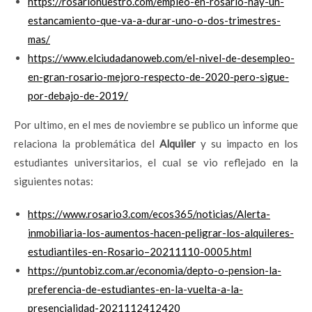
https://rosarionuestro.com/empleo-en-rosario-hay-un-
estancamiento-que-va-a-durar-uno-o-dos-trimestres-
mas/
https://www.elciudadanoweb.com/el-nivel-de-desempleo-
en-gran-rosario-mejoro-respecto-de-2020-pero-sigue-
por-debajo-de-2019/
Por ultimo, en el mes de noviembre se publico un informe que
relaciona la problemática del
Alquiler
y su impacto en los
estudiantes universitarios, el cual se vio reflejado en la
siguientes notas:
https://www.rosario3.com/ecos365/noticias/Alerta-
inmobiliaria-los-aumentos-hacen-peligrar-los-alquileres-
estudiantiles-en-Rosario–20211110-0005.html
https://puntobiz.com.ar/economia/depto-o-pension-la-
preferencia-de-estudiantes-en-la-vuelta-a-la-
presencialidad-2021112412420