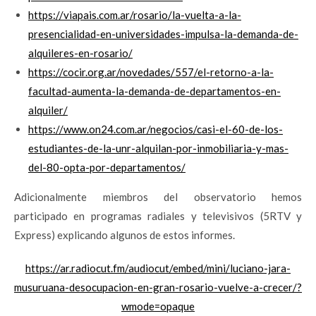
https://viapais.com.ar/rosario/la-vuelta-a-la-
presencialidad-en-universidades-impulsa-la-demanda-de-
alquileres-en-rosario/
https://cocir.org.ar/novedades/557/el-retorno-a-la-
facultad-aumenta-la-demanda-de-departamentos-en-
alquiler/
https://www.on24.com.ar/negocios/casi-el-60-de-los-
estudiantes-de-la-unr-alquilan-por-inmobiliaria-y-mas-
del-80-opta-por-departamentos/
Adicionalmente miembros del observatorio hemos
participado en programas radiales y televisivos (5RTV y
Express) explicando algunos de estos informes.
https://ar.radiocut.fm/audiocut/embed/mini/luciano-jara-
musuruana-desocupacion-en-gran-rosario-vuelve-a-crecer/?
wmode=opaque