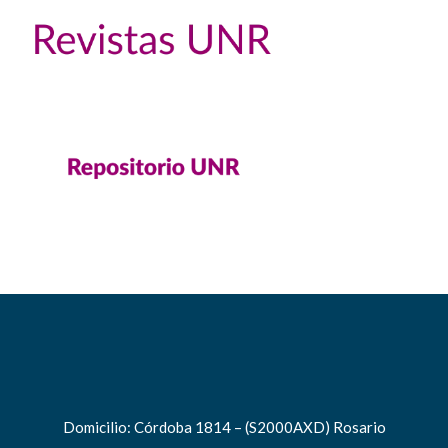
Domicilio: Córdoba 1814 – (S2000AXD) Rosario