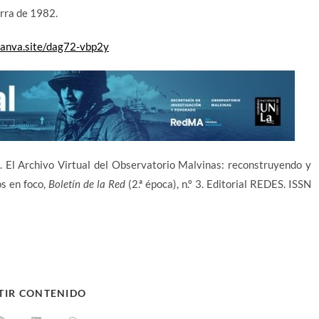
erra de 1982.
.canva.site/dag72-vbp2y
). El Archivo Virtual del Observatorio Malvinas: reconstruyendo y
s en foco,
Boletín de la Red
(2.ª época), n.º 3. Editorial REDES. ISSN
TIR CONTENIDO