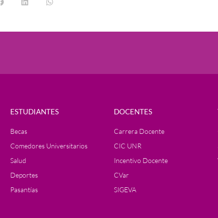
ESTUDIANTES
DOCENTES
Becas
Carrera Docente
Comedores Universitarios
CIC UNR
Salud
Incentivo Docente
Deportes
CVar
Pasantías
SIGEVA